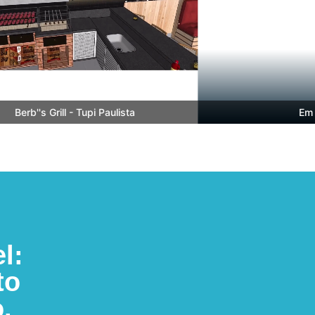
Berb''s Grill - Tupi Paulista
Em Bre
l:
to
.