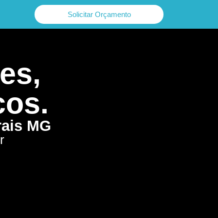
Solicitar Orçamento
es,
cos.
rais MG
r