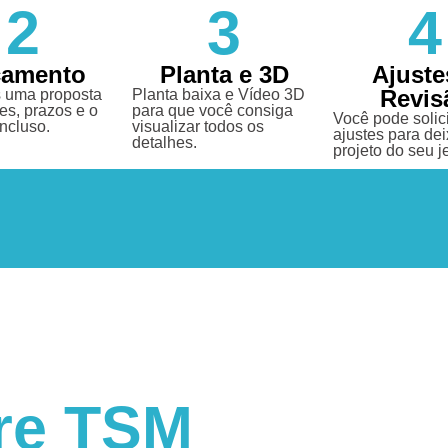
2
3
4
çamento
Planta e 3D
Ajuste
Revis
 uma proposta
Planta baixa e Vídeo 3D
es, prazos e o
para que você consiga
Você pode solici
incluso.
visualizar todos os
ajustes para dei
detalhes.
projeto do seu je
re TSM