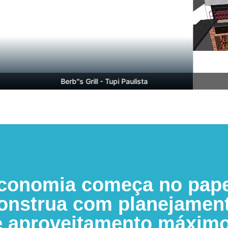
Berb''s Grill - Tupi Paulista
conomia começa no pape
onstrua com planejamen
e aproveitamento máximo