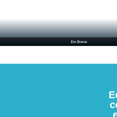
Em Breve
E
c