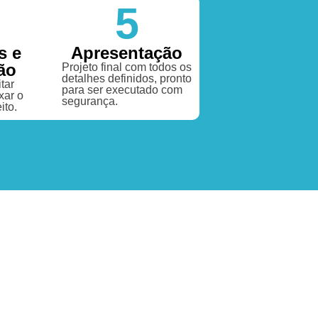
5
s e
Apresentação
ão
Projeto final com todos os
detalhes definidos, pronto
tar
para ser executado com
xar o
segurança.
ito.