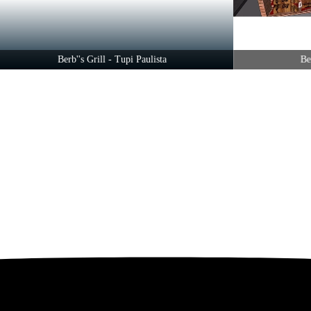
Berb''s Grill - Tupi Paulista
Berb''s G