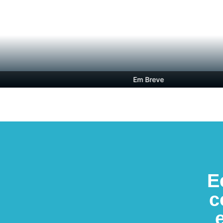
Em Breve
E
c