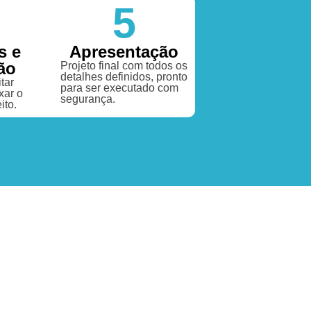
5
s e
Apresentação
ão
Projeto final com todos os
detalhes definidos, pronto
tar
para ser executado com
xar o
segurança.
ito.