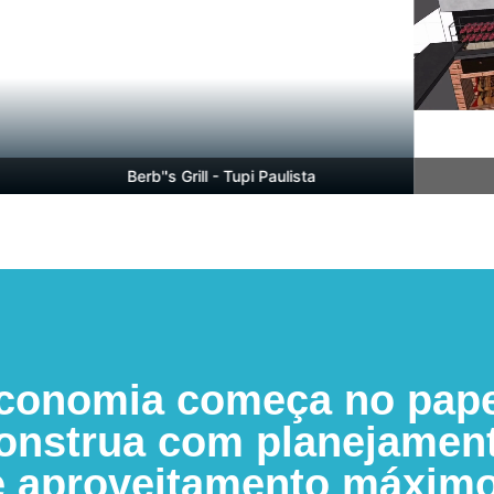
Berb''s Grill - Tupi Paulista
B
conomia começa no pape
onstrua com planejamen
e aproveitamento máximo