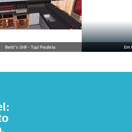
erb''s Grill - Tupi Paulista
Em Bre
l:
to
.