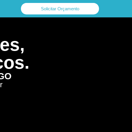
Solicitar Orçamento
es,
cos.
 GO
r