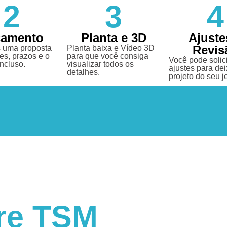
2
3
4
çamento
Planta e 3D
Ajuste
Revis
 uma proposta
Planta baixa e Vídeo 3D
es, prazos e o
para que você consiga
Você pode solici
incluso.
visualizar todos os
ajustes para dei
detalhes.
projeto do seu je
re TSM