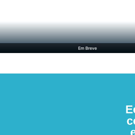
Em Breve
E
c