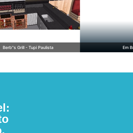
b''s Grill - Tupi Paulista
Em Brev
l:
to
.