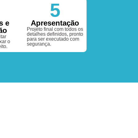
5
s e
Apresentação
ão
Projeto final com todos os
detalhes definidos, pronto
tar
para ser executado com
xar o
segurança.
ito.