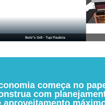
Berb''s Grill - Tupi Paulista
Ber
conomia começa no pape
onstrua com planejamen
e aproveitamento máximo