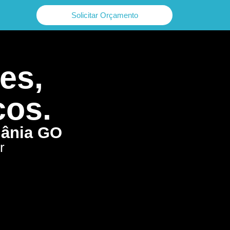
Solicitar Orçamento
es,
cos.
iânia GO
r