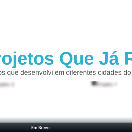
rojetos Que Já R
os que desenvolvi em diferentes cidades do 
Em Breve
E