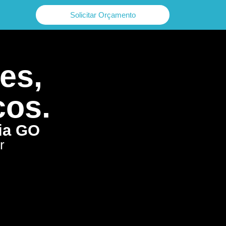
Solicitar Orçamento
es,
cos.
nia GO
r