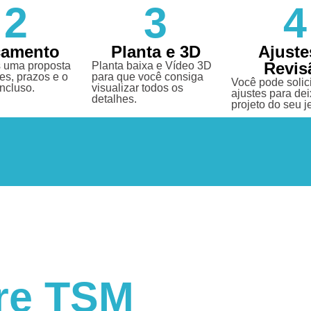
2
3
4
çamento
Planta e 3D
Ajuste
Revis
 uma proposta
Planta baixa e Vídeo 3D
es, prazos e o
para que você consiga
Você pode solici
incluso.
visualizar todos os
ajustes para dei
detalhes.
projeto do seu je
re TSM