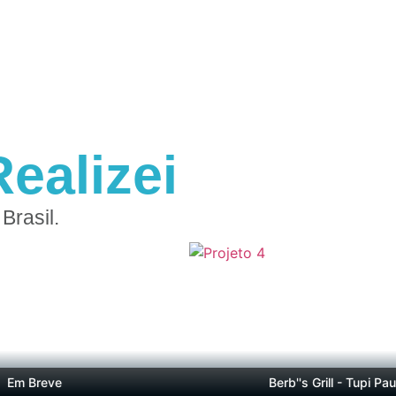
ealizei
Brasil.
m Breve
Berb''s Grill - Tupi Paulist