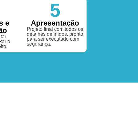
5
s e
Apresentação
ão
Projeto final com todos os
detalhes definidos, pronto
tar
para ser executado com
xar o
segurança.
ito.