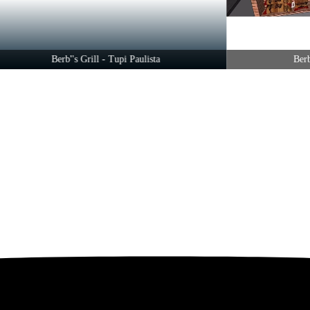
Berb''s Grill - Tupi Paulista
Berb''s Gri