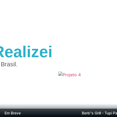
ealizei
Brasil.
m Breve
Berb''s Grill - Tupi Paulis