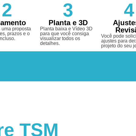
2
3
4
çamento
Planta e 3D
Ajuste
Revis
 uma proposta
Planta baixa e Vídeo 3D
es, prazos e o
para que você consiga
Você pode solici
incluso.
visualizar todos os
ajustes para dei
detalhes.
projeto do seu je
re TSM