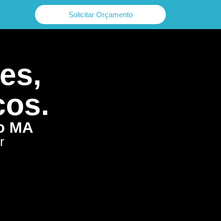
Solicitar Orçamento
es,
cos.
ão MA
r