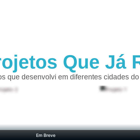
rojetos Que Já R
os que desenvolvi em diferentes cidades do 
Em Breve
E