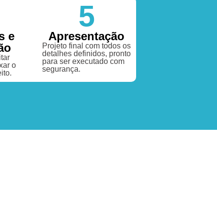
5
s e
Apresentação
ão
Projeto final com todos os
detalhes definidos, pronto
tar
para ser executado com
xar o
segurança.
ito.