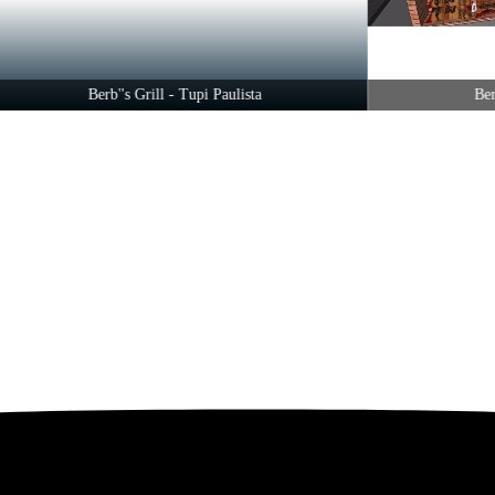
Berb''s Grill - Tupi Paulista
Berb''s G