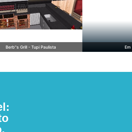
erb''s Grill - Tupi Paulista
Em Bre
l:
to
.