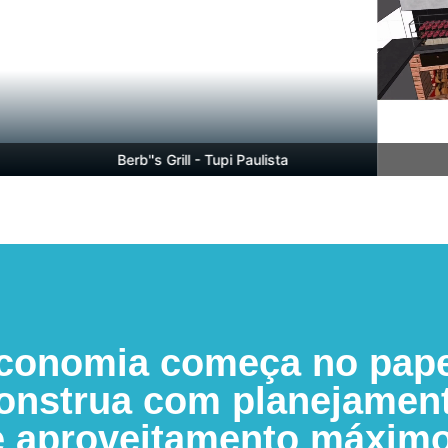
Berb''s Grill - Tupi Paulista
B
conomia começa no pape
onstrua com planejamen
e aproveitamento máximo