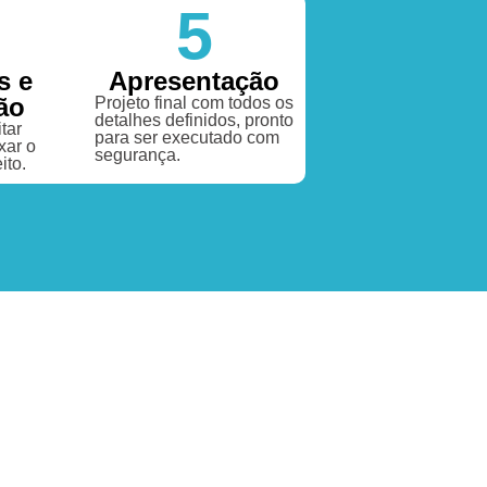
5
s e
Apresentação
ão
Projeto final com todos os
detalhes definidos, pronto
tar
para ser executado com
xar o
segurança.
ito.