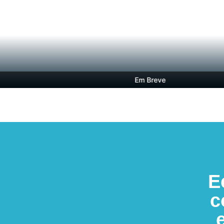
Em Breve
E
c