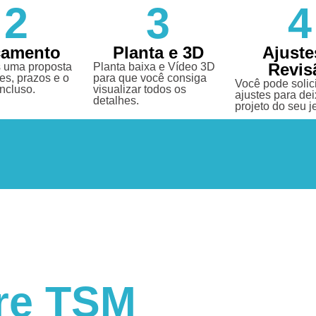
2
3
4
çamento
Planta e 3D
Ajuste
Revis
 uma proposta
Planta baixa e Vídeo 3D
es, prazos e o
para que você consiga
Você pode solici
incluso.
visualizar todos os
ajustes para dei
detalhes.
projeto do seu je
re TSM