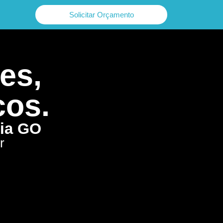
Solicitar Orçamento
es,
cos.
nia GO
r