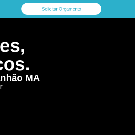
Solicitar Orçamento
es,
cos.
ranhão MA
r