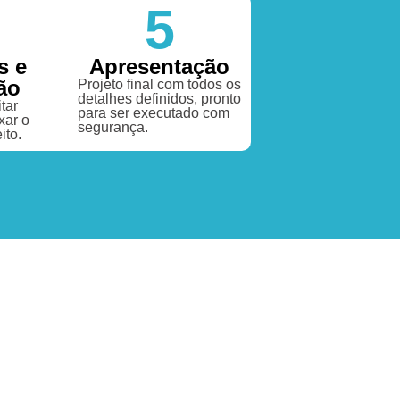
5
s e
Apresentação
ão
Projeto final com todos os
detalhes definidos, pronto
tar
para ser executado com
xar o
segurança.
ito.