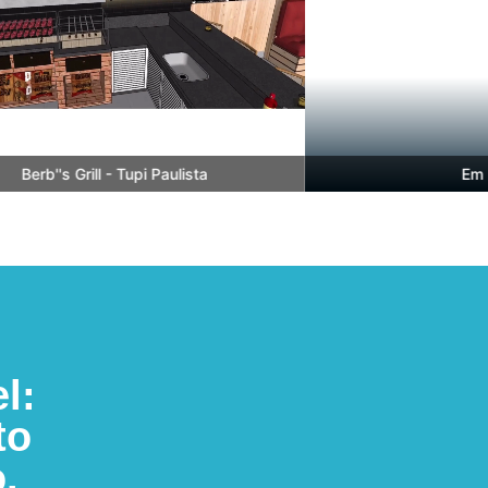
Berb''s Grill - Tupi Paulista
Em Bre
l:
to
.