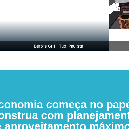
Berb''s Grill - Tupi Paulista
conomia começa no pape
onstrua com planejamen
e aproveitamento máximo