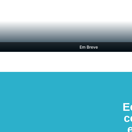
Em Breve
E
c