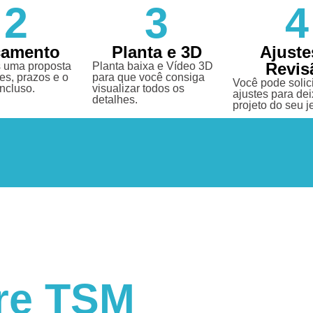
2
3
4
çamento
Planta e 3D
Ajuste
Revis
 uma proposta
Planta baixa e Vídeo 3D
es, prazos e o
para que você consiga
Você pode solici
incluso.
visualizar todos os
ajustes para dei
detalhes.
projeto do seu je
re TSM