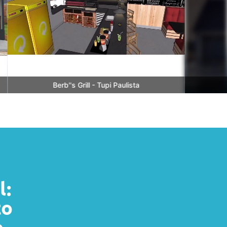
Berb''s Grill - Tupi Paulista
l:
to
.