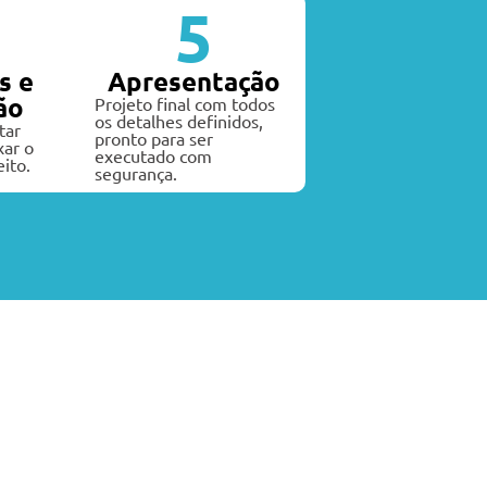
5
s e
Apresentação
ão
Projeto final com todos
os detalhes definidos,
tar
pronto para ser
xar o
executado com
eito.
segurança.