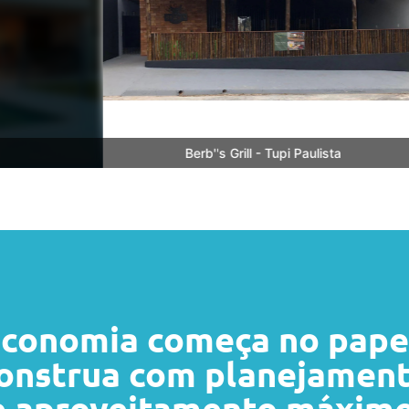
Berb''s Grill - Tupi Paulista
conomia começa no pape
onstrua com planejamen
e aproveitamento máximo