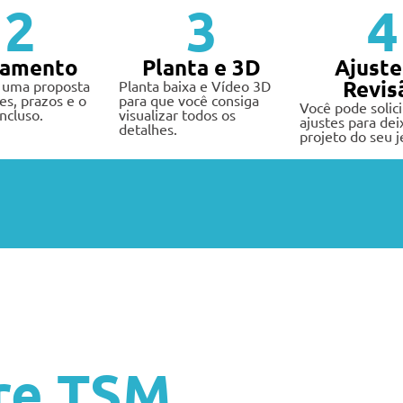
2
3
4
çamento
Planta e 3D
Ajuste
Revis
 uma proposta
Planta baixa e Vídeo 3D
es, prazos e o
para que você consiga
Você pode solici
ncluso.
visualizar todos os
ajustes para dei
detalhes.
projeto do seu j
re TSM