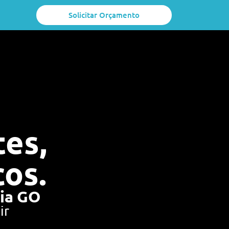
Solicitar Orçamento
tes,
cos.
nia GO
ir