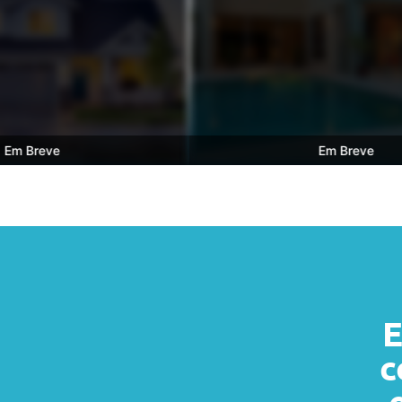
reve
Em Breve
E
c