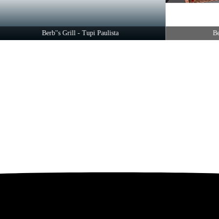
Berb''s Grill - Tupi Paulista
Berb''s G