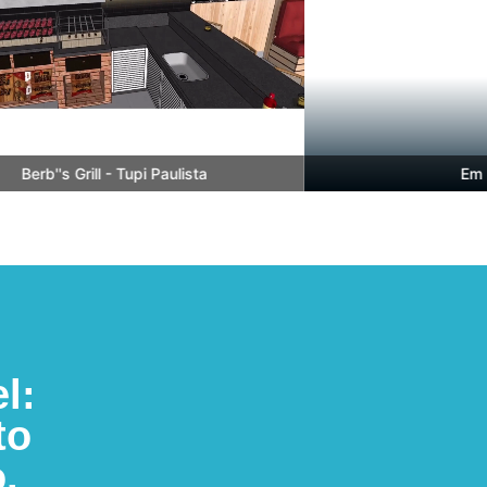
Berb''s Grill - Tupi Paulista
Em Bre
l:
to
.