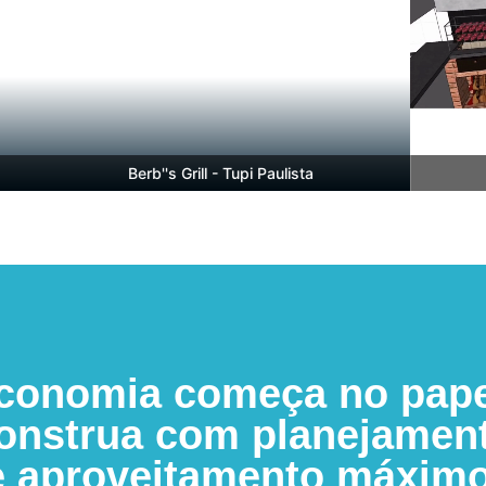
Berb''s Grill - Tupi Paulista
conomia começa no pape
onstrua com planejamen
e aproveitamento máximo