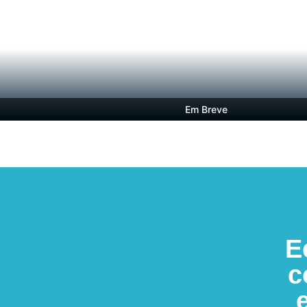
Em Breve
E
c