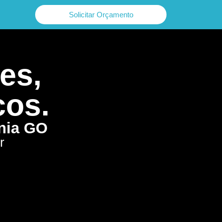
Solicitar Orçamento
es,
cos.
ânia GO
r