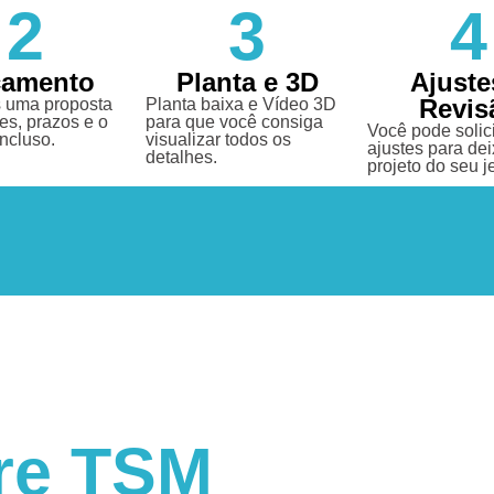
2
3
4
çamento
Planta e 3D
Ajuste
Revis
 uma proposta
Planta baixa e Vídeo 3D
es, prazos e o
para que você consiga
Você pode solici
incluso.
visualizar todos os
ajustes para dei
detalhes.
projeto do seu je
re TSM