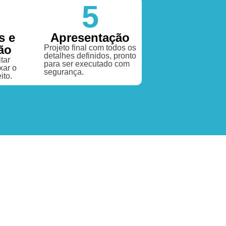
5
s e
Apresentação
ão
Projeto final com todos os
detalhes definidos, pronto
tar
para ser executado com
xar o
segurança.
ito.