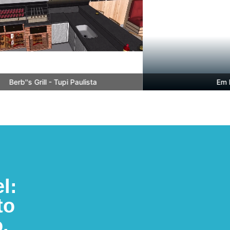
erb''s Grill - Tupi Paulista
Em Bre
l:
to
.