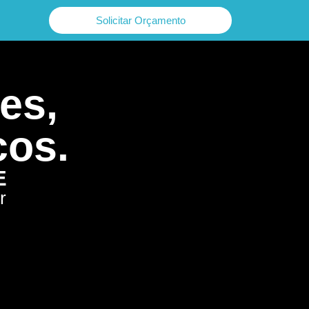
Solicitar Orçamento
es,
cos.
E
r