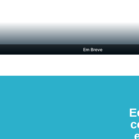
Em Breve
E
c