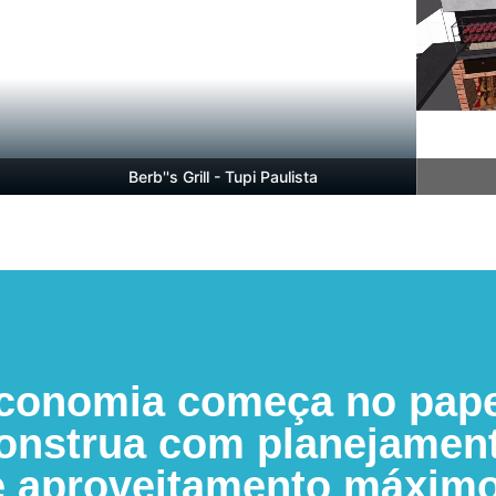
Berb''s Grill - Tupi Paulista
B
conomia começa no pape
onstrua com planejamen
e aproveitamento máximo