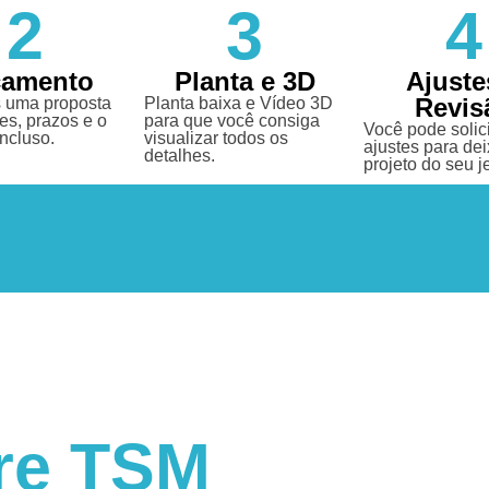
2
3
4
çamento
Planta e 3D
Ajuste
Revis
 uma proposta
Planta baixa e Vídeo 3D
es, prazos e o
para que você consiga
Você pode solici
incluso.
visualizar todos os
ajustes para dei
detalhes.
projeto do seu je
re TSM