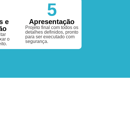
5
s e
Apresentação
ão
Projeto final com todos os
detalhes definidos, pronto
tar
para ser executado com
xar o
segurança.
ito.