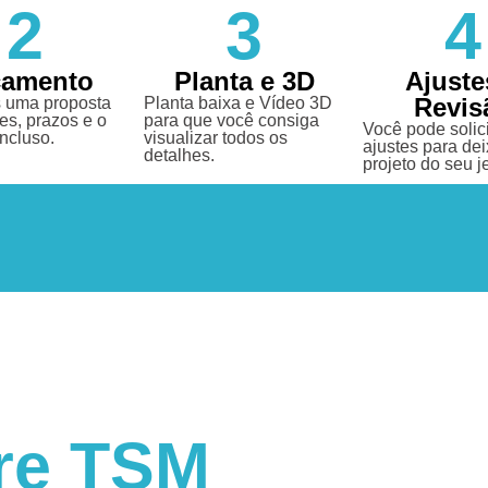
2
3
4
çamento
Planta e 3D
Ajuste
Revis
 uma proposta
Planta baixa e Vídeo 3D
es, prazos e o
para que você consiga
Você pode solici
incluso.
visualizar todos os
ajustes para dei
detalhes.
projeto do seu je
re TSM