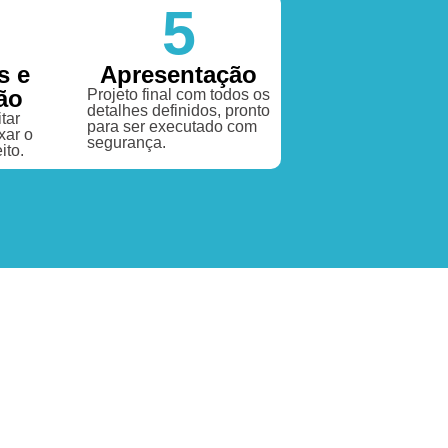
5
s e
Apresentação
ão
Projeto final com todos os
detalhes definidos, pronto
tar
para ser executado com
xar o
segurança.
ito.