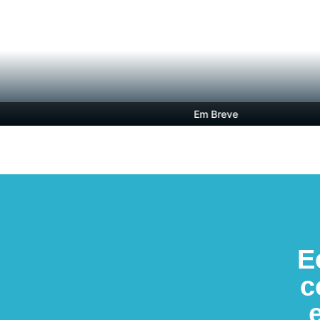
Em Breve
E
c