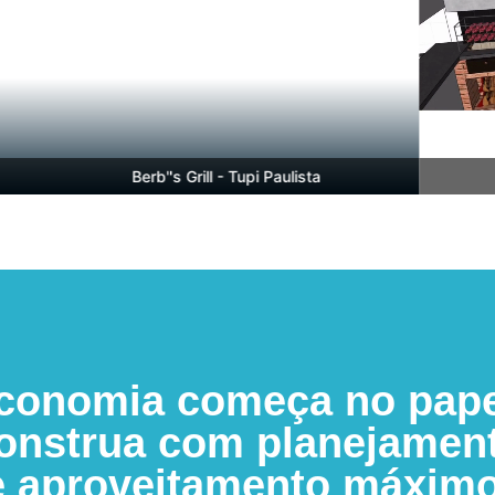
Berb''s Grill - Tupi Paulista
conomia começa no pape
onstrua com planejamen
e aproveitamento máximo