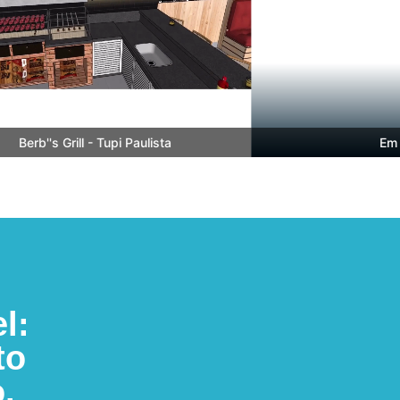
Berb''s Grill - Tupi Paulista
Em Bre
l:
to
.