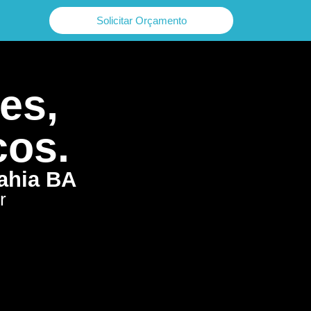
Solicitar Orçamento
es,
cos.
Bahia BA
r