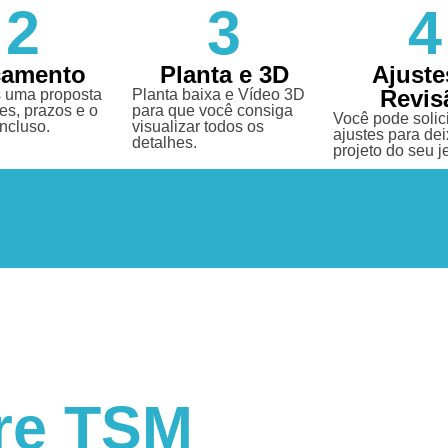
2
3
4
çamento
Planta e 3D
Ajuste
Revis
 uma proposta
Planta baixa e Vídeo 3D
es, prazos e o
para que você consiga
Você pode solici
incluso.
visualizar todos os
ajustes para dei
detalhes.
projeto do seu je
re TSM