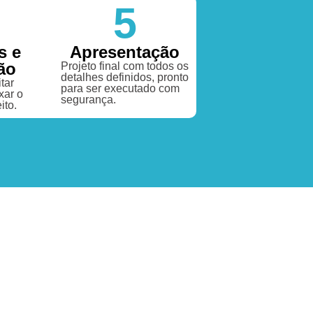
5
s e
Apresentação
ão
Projeto final com todos os
detalhes definidos, pronto
tar
para ser executado com
xar o
segurança.
ito.