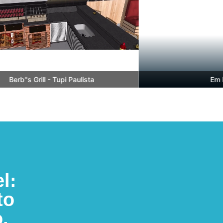
erb''s Grill - Tupi Paulista
Em Bre
l:
to
.