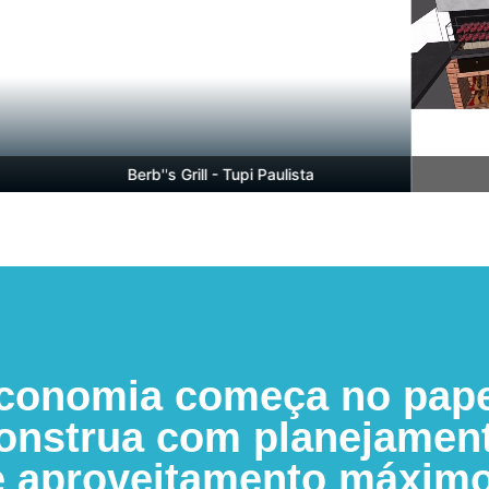
Berb''s Grill - Tupi Paulista
B
conomia começa no pape
onstrua com planejamen
e aproveitamento máximo