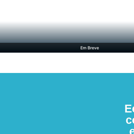
Em Breve
E
c