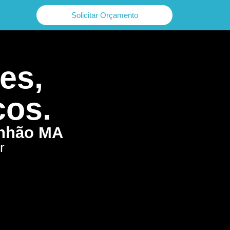
Solicitar Orçamento
es,
cos.
anhão MA
r