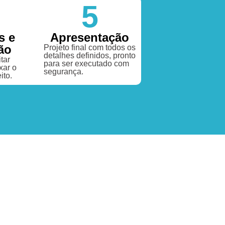
5
s e
Apresentação
ão
Projeto final com todos os
detalhes definidos, pronto
tar
para ser executado com
xar o
segurança.
ito.