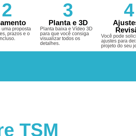
2
3
4
çamento
Planta e 3D
Ajuste
Revis
 uma proposta
Planta baixa e Vídeo 3D
es, prazos e o
para que você consiga
Você pode solici
incluso.
visualizar todos os
ajustes para dei
detalhes.
projeto do seu je
re TSM