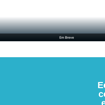
Em Breve
E
c