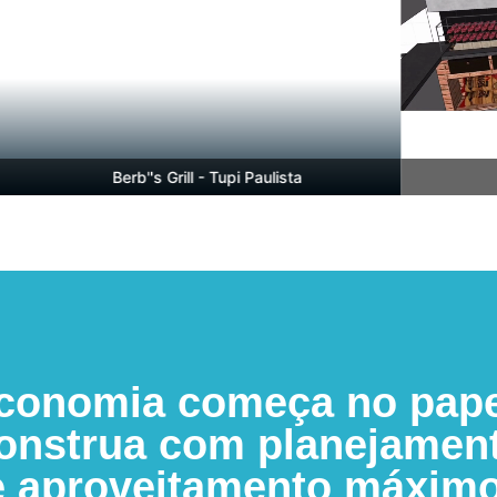
Berb''s Grill - Tupi Paulista
Ber
conomia começa no pape
onstrua com planejamen
e aproveitamento máximo