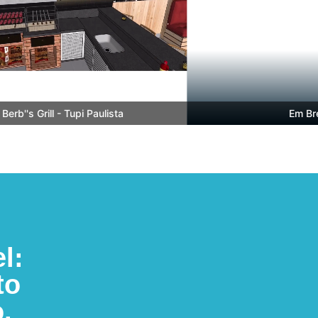
b''s Grill - Tupi Paulista
Em Breve
l:
to
.