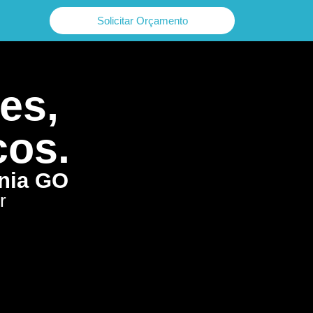
Solicitar Orçamento
es,
cos.
ânia GO
r